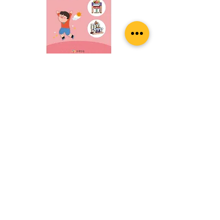
[교재]큐렉스 Jumping
일반가
할인가
₩11,000
₩8,000
카트에 추가
27% 할인