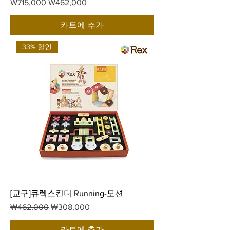
일반가
할인가
₩715,000
₩462,000
카트에 추가
33% 할인
[교구]큐렉스킨더 Running-모션
일반가
할인가
₩462,000
₩308,000
카트에 추가