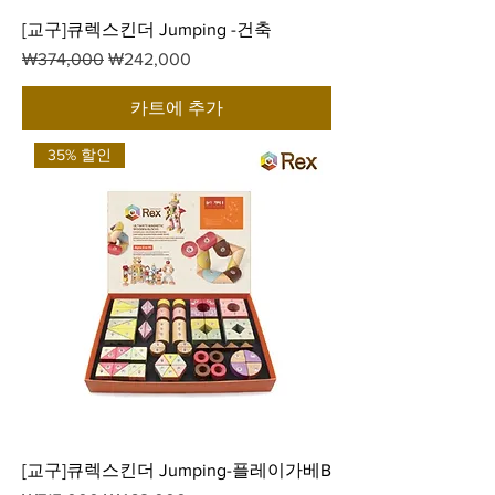
[교구]큐렉스킨더 Jumping -건축
일반가
할인가
₩374,000
₩242,000
카트에 추가
35% 할인
[교구]큐렉스킨더 Jumping-플레이가베B