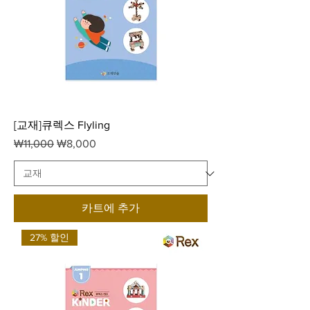
[교재]큐렉스 Flyling
일반가
할인가
₩11,000
₩8,000
카트에 추가
27% 할인