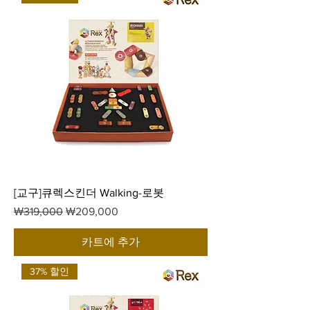
[교구]큐렉스킨더 Walking-로봇
일반가
할인가
₩319,000
₩209,000
카트에 추가
37% 할인