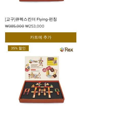
[교구]큐렉스킨더 Flying-펀칭
일반가
할인가
₩385,000
₩253,000
카트에 추가
35% 할인