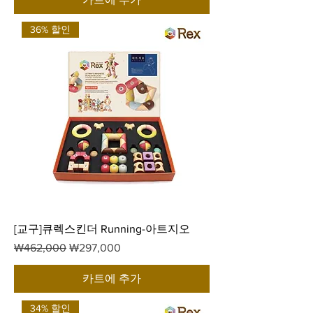
36% 할인
[교구]큐렉스킨더 Running-아트지오
일반가
할인가
₩462,000
₩297,000
카트에 추가
34% 할인