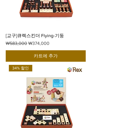
[교구]큐렉스킨더 Flying-기둥
일반가
할인가
₩583,000
₩374,000
카트에 추가
34% 할인