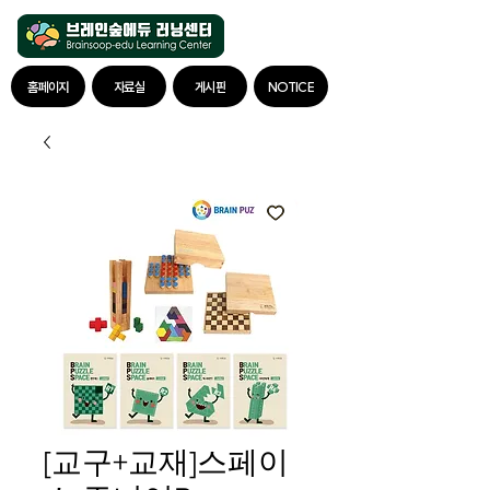
홈페이지
자료실
게시판
NOTICE
[교구+교재]스페이