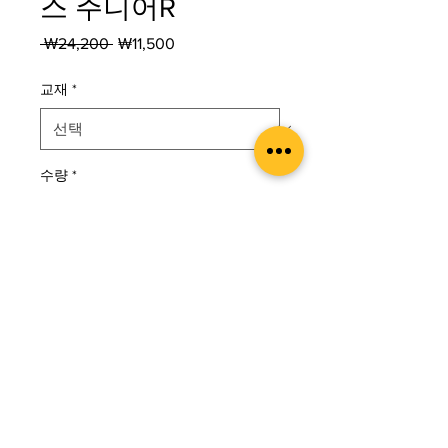
스 주니어R
일
할
 ₩24,200 
₩11,500
반
인
가
가
교재
*
수량
*
카트에 추가
구매하기