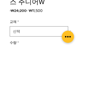
스 주니어W
일
할
 ₩24,200 
₩11,500
반
인
가
가
교재
*
수량
*
카트에 추가
구매하기