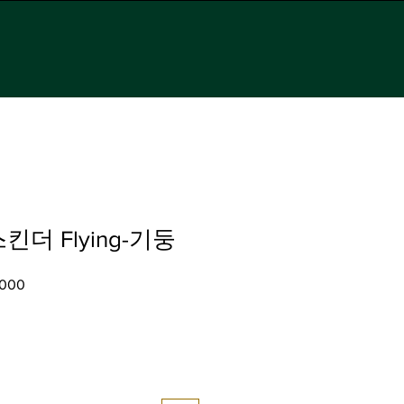
킨더 Flying-기둥
할
,000
인
가