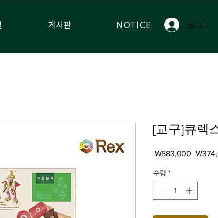
실
게시판
NOTICE
로그인
[교구]큐렉스
일
 ₩583,000 
₩374
반
가
수량
*