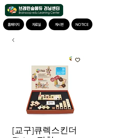
홈페이지
자료실
게시판
NOTICE
[교구]큐렉스킨더