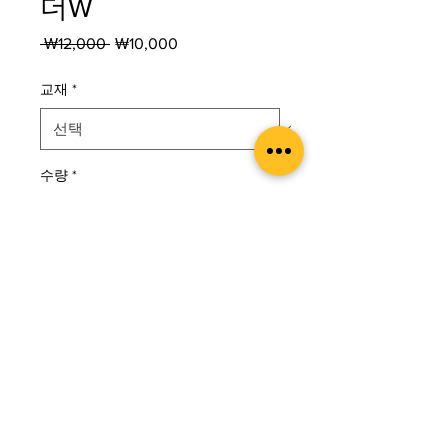
더W
일
할
 ₩12,000 
₩10,000
반
인
가
가
교재
*
수량
*
카트에 추가
구매하기