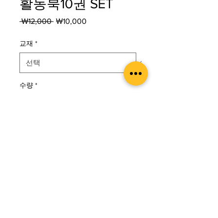
활동북10권 SET
일
할
 ₩12,000 
₩10,000
반
인
가
가
교재
*
수량
*
카트에 추가
구매하기