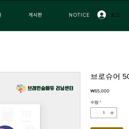
실
게시판
NOTICE
로그인
브로슈어 5
가
₩65,000
격
수량
*