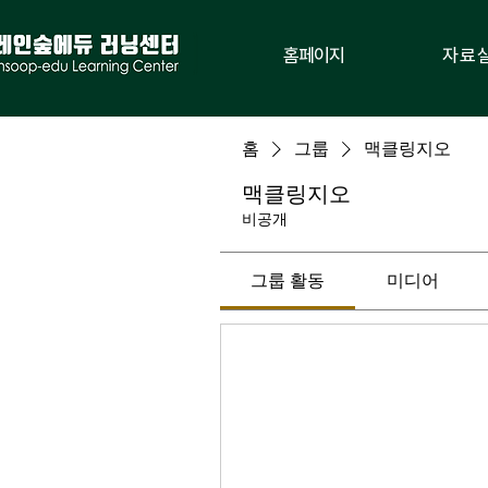
홈페이지
자료
홈
그룹
맥클링지오
맥클링지오
비공개
그룹 활동
미디어