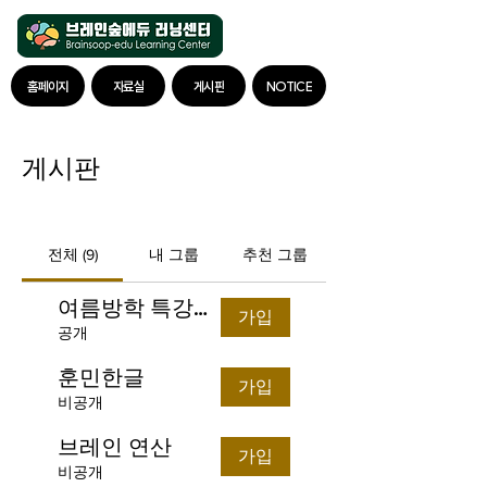
홈페이지
자료실
게시판
NOTICE
게시판
전체 (9)
내 그룹
추천 그룹
여름방학 특강자료
가입
공개
훈민한글
가입
비공개
브레인 연산
가입
비공개