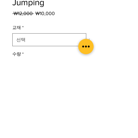
Jumping
일
할
 ₩12,000 
₩10,000
반
인
가
가
교재
*
수량
*
카트에 추가
구매하기