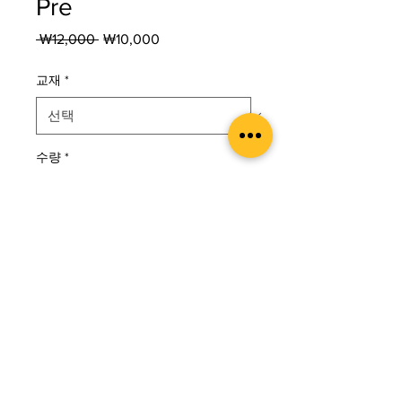
Pre
일
할
 ₩12,000 
₩10,000
반
인
가
가
교재
*
수량
*
카트에 추가
구매하기